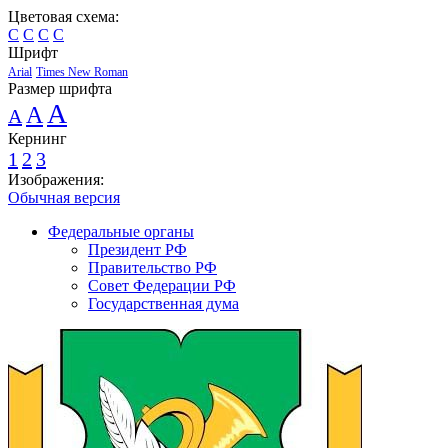
Цветовая схема:
C
C
C
C
Шрифт
Arial
Times New Roman
Размер шрифта
A
A
A
Кернинг
1
2
3
Изображения:
Обычная версия
Федеральные органы
Президент РФ
Правительство РФ
Совет Федерации РФ
Государственная дума