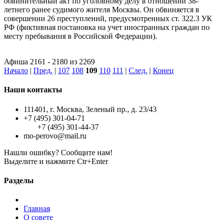
обвинительный акт по уголовному делу в отношении 38-
летнего ранее судимого жителя Москвы. Он обвиняется в
совершении 26 преступлений, предусмотренных ст. 322.3 УК
РФ (фиктивная постановка на учет иностранных граждан по
месту пребывания в Российской Федерации).
Афиша 2161 - 2180 из 2269
Начало
|
Пред.
|
107
108
109
110
111
|
След.
|
Конец
Наши контакты
111401, г. Москва, Зеленый пр., д. 23/43
+7 (495) 301-04-71
+7 (495) 301-44-37
mo-perovo@mail.ru
Нашли ошибку? Сообщите нам!
Выделите и нажмите Ctr+Enter
Разделы
Главная
О совете