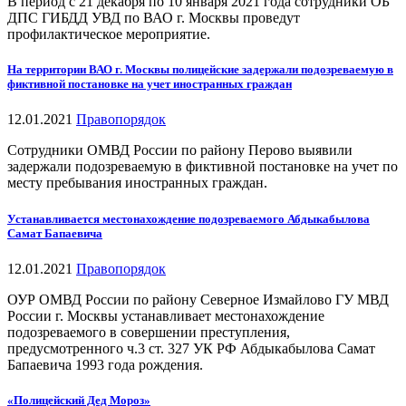
В период с 21 декабря по 10 января 2021 года сотрудники ОБ
ДПС ГИБДД УВД по ВАО г. Москвы проведут
профилактическое мероприятие.
На территории ВАО г. Москвы полицейские задержали подозреваемую в
фиктивной постановке на учет иностранных граждан
12.01.2021
Правопорядок
Сотрудники ОМВД России по району Перово выявили
задержали подозреваемую в фиктивной постановке на учет по
месту пребывания иностранных граждан.
Устанавливается местонахождение подозреваемого Абдыкабылова
Самат Бапаевича
12.01.2021
Правопорядок
ОУР ОМВД России по району Северное Измайлово ГУ МВД
России г. Москвы устанавливает местонахождение
подозреваемого в совершении преступления,
предусмотренного ч.3 ст. 327 УК РФ Абдыкабылова Самат
Бапаевича 1993 года рождения.
«Полицейский Дед Мороз»