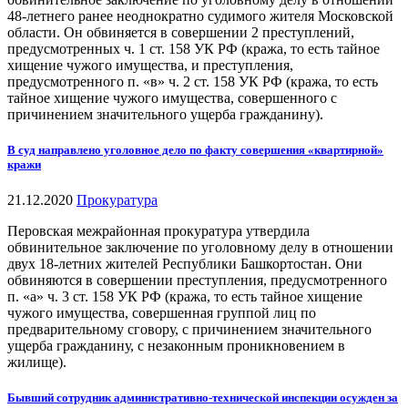
48-летнего ранее неоднократно судимого жителя Московской
области. Он обвиняется в совершении 2 преступлений,
предусмотренных ч. 1 ст. 158 УК РФ (кража, то есть тайное
хищение чужого имущества, и преступления,
предусмотренного п. «в» ч. 2 ст. 158 УК РФ (кража, то есть
тайное хищение чужого имущества, совершенного с
причинением значительного ущерба гражданину).
В суд направлено уголовное дело по факту совершения «квартирной»
кражи
21.12.2020
Прокуратура
Перовская межрайонная прокуратура утвердила
обвинительное заключение по уголовному делу в отношении
двух 18-летних жителей Республики Башкортостан. Они
обвиняются в совершении преступления, предусмотренного
п. «а» ч. 3 ст. 158 УК РФ (кража, то есть тайное хищение
чужого имущества, совершенная группой лиц по
предварительному сговору, с причинением значительного
ущерба гражданину, с незаконным проникновением в
жилище).
Бывший сотрудник административно-технической инспекции осужден за