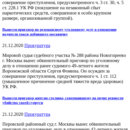
совершение преступления, предусмотренного ч. 3 ст. 30, ч. 5
ст. 228.1 УК РФ (покушение на незаконный сбыт
наркотических средств, совершенное в особо крупном
размере, организованной группой).
Вынесен приговор по резонансному уголовному делу в отношении
водителя такси, избившего москвичку
21.12.2020
Прокуратура
Мировой судья судебного участка № 288 района Новогиреево
г. Москвы вынес обвинительный приговор по уголовному
делу в отношении ранее судимого 49-летнего жителя
Воронежской области Сергея Фомина. Он осужден за
совершение преступления, предусмотренного ч. 1 ст. 112
(умышленное причинение средней тяжести вреда здоровью)
УК РФ.
Вынесен приговор жителю столицы, совершившему на почве ревности
убийство своей супруги
21.12.2020
Прокуратура
Перовский районный суд г. Москвы вынес обвинительный
приговор по уголовному делу в отношении 42-летнего жителя