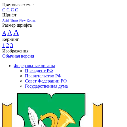
Цветовая схема:
C
C
C
C
Шрифт
Arial
Times New Roman
Размер шрифта
A
A
A
Кернинг
1
2
3
Изображения:
Обычная версия
Федеральные органы
Президент РФ
Правительство РФ
Совет Федерации РФ
Государственная дума