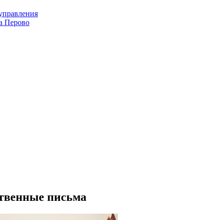
оуправления
а Перово
ственные письма