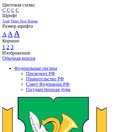
Цветовая схема:
C
C
C
C
Шрифт
Arial
Times New Roman
Размер шрифта
A
A
A
Кернинг
1
2
3
Изображения:
Обычная версия
Федеральные органы
Президент РФ
Правительство РФ
Совет Федерации РФ
Государственная дума