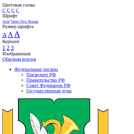
Цветовая схема:
C
C
C
C
Шрифт
Arial
Times New Roman
Размер шрифта
A
A
A
Кернинг
1
2
3
Изображения:
Обычная версия
Федеральные органы
Президент РФ
Правительство РФ
Совет Федерации РФ
Государственная дума