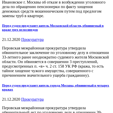
Ивановское г. Москвы об отказе в возбуждении уголовного
дела по обращению пенсионерки по факту хищения
денежных средств мошенническим путем под предлогом
замены труб в квартире.
Перед судом предстанет житель Московской области, обвиняемый в
краже трех велосипедов
21.12.2020
Прокуратура
Перовская межрайонная прокуратура утвердила
обвинительное заключение по уголовному делу в отношении
33-летнего ранее неоднократно судимого жителя Московской
области. Он обвиняется в совершении 3 преступлений,
предусмотренных п. «в» ч. 2 ст. 158 УК РФ (кража, то есть
тайное хищение чужого имущества, совершенного с
причинением значительного ущерба гражданину).
Перед судом предстанет житель города Москвы, обвиняемый в четырех
кражах
21.12.2020
Прокуратура
Перовская межрайонная прокуратура утвердила
обвинительный акт по уголовному делу в отношении 39-