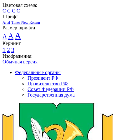
Цветовая схема:
C
C
C
C
Шрифт
Arial
Times New Roman
Размер шрифта
A
A
A
Кернинг
1
2
3
Изображения:
Обычная версия
Федеральные органы
Президент РФ
Правительство РФ
Совет Федерации РФ
Государственная дума