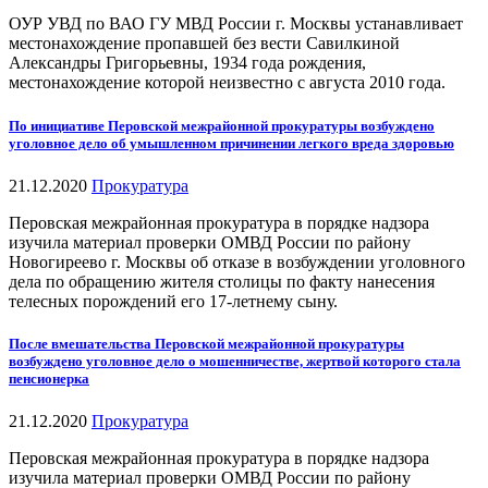
ОУР УВД по ВАО ГУ МВД России г. Москвы устанавливает
местонахождение пропавшей без вести Савилкиной
Александры Григорьевны, 1934 года рождения,
местонахождение которой неизвестно с августа 2010 года.
По инициативе Перовской межрайонной прокуратуры возбуждено
уголовное дело об умышленном причинении легкого вреда здоровью
21.12.2020
Прокуратура
Перовская межрайонная прокуратура в порядке надзора
изучила материал проверки ОМВД России по району
Новогиреево г. Москвы об отказе в возбуждении уголовного
дела по обращению жителя столицы по факту нанесения
телесных порождений его 17-летнему сыну.
После вмешательства Перовской межрайонной прокуратуры
возбуждено уголовное дело о мошенничестве, жертвой которого стала
пенсионерка
21.12.2020
Прокуратура
Перовская межрайонная прокуратура в порядке надзора
изучила материал проверки ОМВД России по району