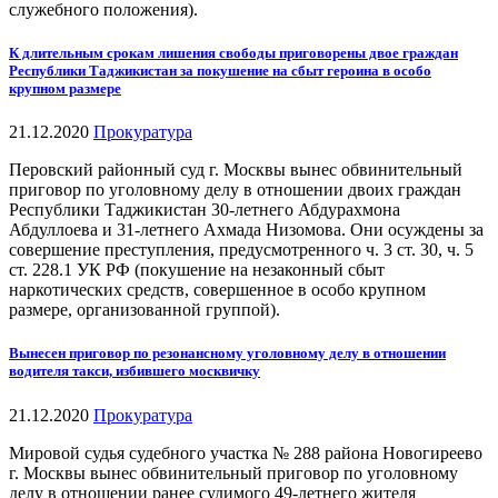
служебного положения).
К длительным срокам лишения свободы приговорены двое граждан
Республики Таджикистан за покушение на сбыт героина в особо
крупном размере
21.12.2020
Прокуратура
Перовский районный суд г. Москвы вынес обвинительный
приговор по уголовному делу в отношении двоих граждан
Республики Таджикистан 30-летнего Абдурахмона
Абдуллоева и 31-летнего Ахмада Низомова. Они осуждены за
совершение преступления, предусмотренного ч. 3 ст. 30, ч. 5
ст. 228.1 УК РФ (покушение на незаконный сбыт
наркотических средств, совершенное в особо крупном
размере, организованной группой).
Вынесен приговор по резонансному уголовному делу в отношении
водителя такси, избившего москвичку
21.12.2020
Прокуратура
Мировой судья судебного участка № 288 района Новогиреево
г. Москвы вынес обвинительный приговор по уголовному
делу в отношении ранее судимого 49-летнего жителя