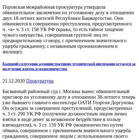
Перовская межрайонная прокуратура утвердила
обвинительное заключение по уголовному делу в отношении
двух 18-летних жителей Республики Башкортостан. Они
обвиняются в совершении преступления, предусмотренного
п. «а» ч. 3 ст. 158 УК РФ (кража, то есть тайное хищение
чужого имущества, совершенная группой лиц по
предварительному сговору, с причинением значительного
ущерба гражданину, с незаконным проникновением в
жилище).
Бывший сотрудник административно-технической инспекции осужден за
получение взяток и мошенничество
21.12.2020
Прокуратура
Басманный районный суд г. Москвы вынес обвинительный
приговор по уголовному делу в отношении 38-летнего теперь
уже бывшего главного инспектора ОАТИ Георгия Дергунова.
Он осужден за совершение преступлений, предусмотренных
ч. 3 ст. 290 УК РФ (получение должностным лицом лично
взятки в виде денег за незаконное бездействие в пользу
взяткодателя), ч. 3 ст. 159 УК РФ (мошенничество путем
обмана, совершенное с причинением значительного ущерба
гражданину, совершенное лицом с использованием своего