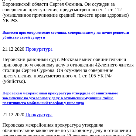
Воронежской области Сергея Фомина. Он осужден за
совершение преступления, предусмотренного ч. 1 ст. 112
(умышленное причинение средней тяжести вреда здоровью)
УК РФ.
Вынесен приговор жителю столицы, совершившему на почве ревности
убийство своей супруги
21.12.2020
Прокуратура
Перовский районный суд г. Москвы вынес обвинительный
приговор по уголовному делу в отношении 42-летнего жителя
столицы Сергея Суркова. Он осужден за совершение
преступления, предусмотренного ч. 1 ст. 105 УК РФ
(убийство).
Перовская межрайонная прокуратура утвердила обвинительное
заключение по уголовному делу в отношении мужчины, тайно
похитившего мобильный телефон у инвалида
21.12.2020
Прокуратура
Перовская межрайонная прокуратура утвердила
обвинительное заключение по уголовному делу в отношении
ранее неоднократно судимого 40-летнего жителя столицы. Он