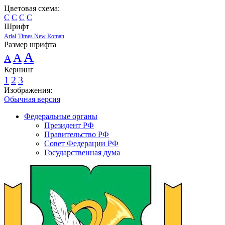
Цветовая схема:
C
C
C
C
Шрифт
Arial
Times New Roman
Размер шрифта
A
A
A
Кернинг
1
2
3
Изображения:
Обычная версия
Федеральные органы
Президент РФ
Правительство РФ
Совет Федерации РФ
Государственная дума