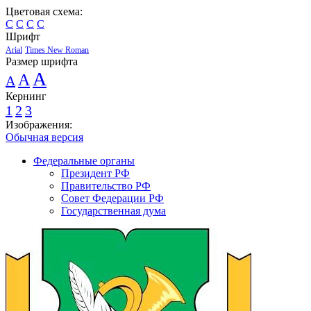
Цветовая схема:
C
C
C
C
Шрифт
Arial
Times New Roman
Размер шрифта
A
A
A
Кернинг
1
2
3
Изображения:
Обычная версия
Федеральные органы
Президент РФ
Правительство РФ
Совет Федерации РФ
Государственная дума