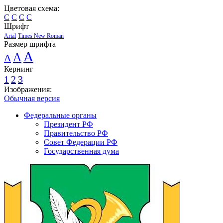
Цветовая схема:
C
C
C
C
Шрифт
Arial
Times New Roman
Размер шрифта
A
A
A
Кернинг
1
2
3
Изображения:
Обычная версия
Федеральные органы
Президент РФ
Правительство РФ
Совет Федерации РФ
Государственная дума