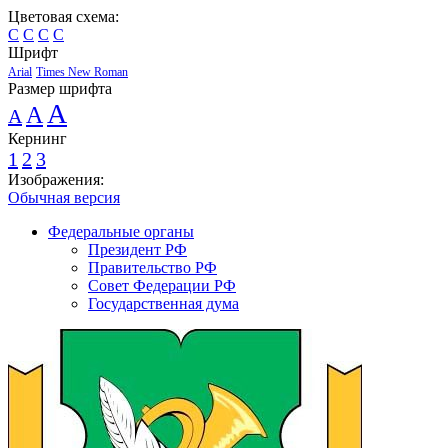
Цветовая схема:
C
C
C
C
Шрифт
Arial
Times New Roman
Размер шрифта
A
A
A
Кернинг
1
2
3
Изображения:
Обычная версия
Федеральные органы
Президент РФ
Правительство РФ
Совет Федерации РФ
Государственная дума