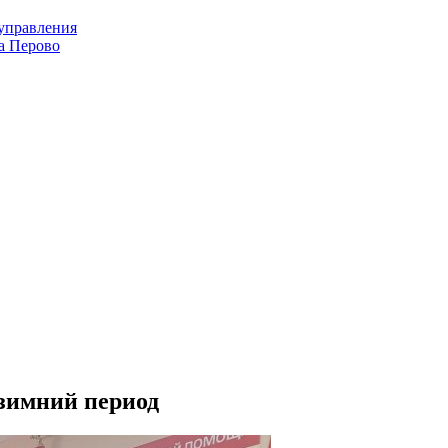
оуправления
а Перово
-зимний период