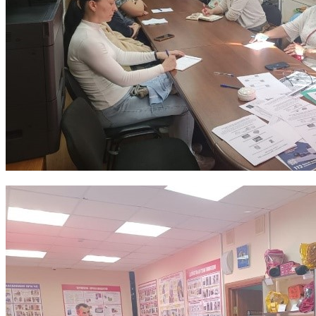
15.10.2025
Количество просмотров: 341
С наступлением холодов наступает и осенне-зимний пожарооп
Статистика показывает, что наибольшее число пожаров в это в
«Как правило, именно в этот период времени основное количе
устройств, печей и дымоходов. Требованиями пожарной безоп
устройств, соблюдение которых позволит максимально обезопа
Сергей Симаков.