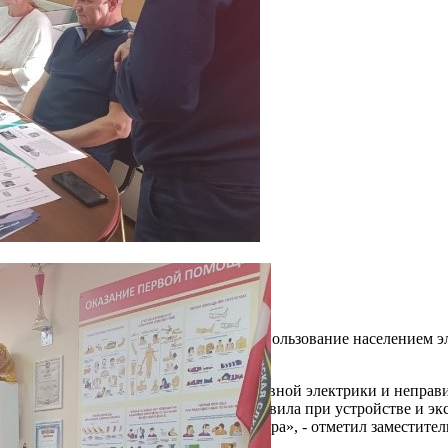
асный период, начинается активное использование населением 
ремя происходит в жилом секторе.
ство пожаров происходит из-за неисправной электрики и непра
асности установлены определенные правила при устройстве и э
сить себя от риска возникновения пожара», - отметил замести