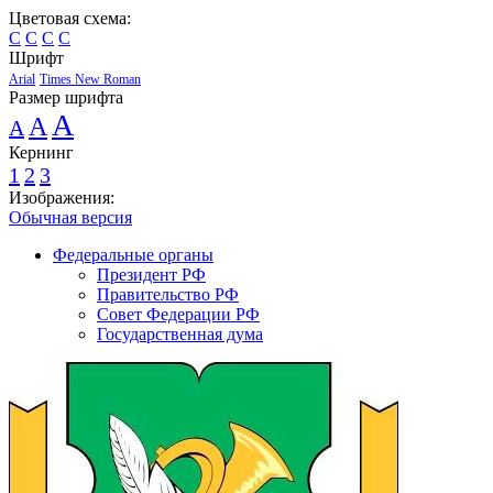
Цветовая схема:
C
C
C
C
Шрифт
Arial
Times New Roman
Размер шрифта
A
A
A
Кернинг
1
2
3
Изображения:
Обычная версия
Федеральные органы
Президент РФ
Правительство РФ
Совет Федерации РФ
Государственная дума