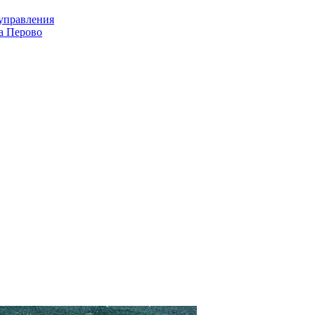
оуправления
а Перово