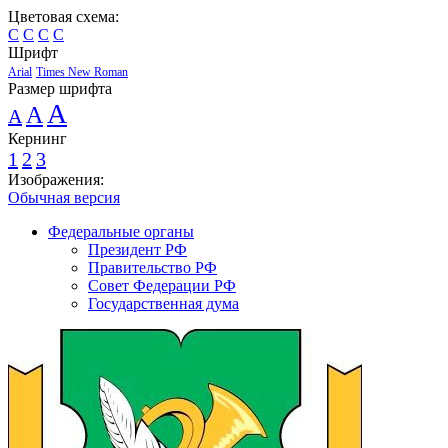
Цветовая схема:
C
C
C
C
Шрифт
Arial
Times New Roman
Размер шрифта
A
A
A
Кернинг
1
2
3
Изображения:
Обычная версия
Федеральные органы
Президент РФ
Правительство РФ
Совет Федерации РФ
Государственная дума