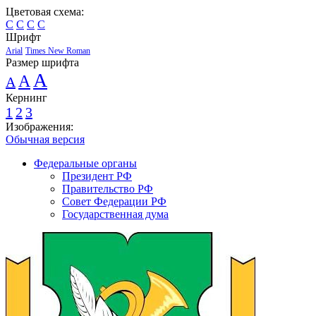
Цветовая схема:
C
C
C
C
Шрифт
Arial
Times New Roman
Размер шрифта
A
A
A
Кернинг
1
2
3
Изображения:
Обычная версия
Федеральные органы
Президент РФ
Правительство РФ
Совет Федерации РФ
Государственная дума