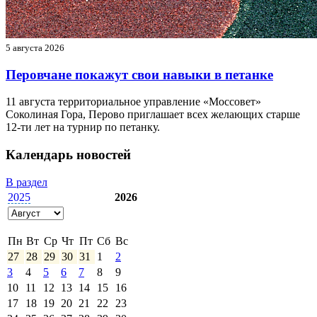
5 августа 2026
Перовчане покажут свои навыки в петанке
11 августа территориальное управление «Моссовет»
Соколиная Гора, Перово приглашает всех желающих старше
12-ти лет на турнир по петанку.
Календарь новостей
В раздел
2025
2026
Пн
Вт
Ср
Чт
Пт
Сб
Вс
27
28
29
30
31
1
2
3
4
5
6
7
8
9
10
11
12
13
14
15
16
17
18
19
20
21
22
23