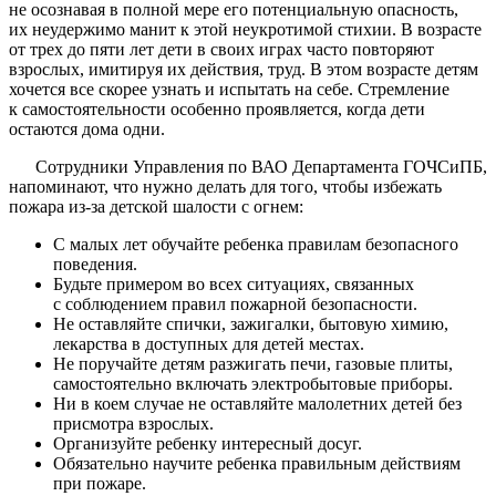
не осознавая в полной мере его потенциальную опасность,
их неудержимо манит к этой неукротимой стихии. В возрасте
от трех до пяти лет дети в своих играх часто повторяют
взрослых, имитируя их действия, труд. В этом возрасте детям
хочется все скорее узнать и испытать на себе. Стремление
к самостояте­льности особенно проявляется, когда дети
остаются дома одни.
Сотрудники Управления по ВАО Департамента ГОЧСиПБ,
напоминают, что нужно делать для того, чтобы избежать
пожара из-за детской шалости с огнем:
С малых лет обучайте ребенка правилам безопасного
поведения.
Будьте примером во всех ситуациях, связанных
с соблюдением правил пожарной безопасности.
Не оставляйте спички, зажигалки, бытовую химию,
лекарства в доступных для детей местах.
Не поручайте детям разжигать печи, газовые плиты,
самостоятельно включать электробытовые приборы.
Ни в коем случае не оставляйте малолетних детей без
присмотра взрослых.
Организуйте ребенку интересный досуг.
Обязательно научите ребенка правильным действиям
при пожаре.