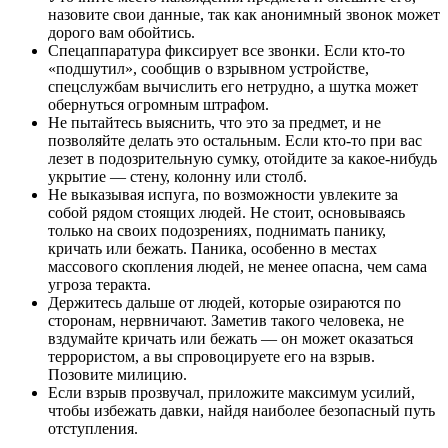
назовите свои данные, так как анонимный звонок может
дорого вам обойтись.
Спецаппаратура фиксирует все звонки. Если кто-то
«подшутил», сообщив о взрывном устройстве,
спецслужбам вычислить его нетрудно, а шутка может
обернуться огромным штрафом.
Не пытайтесь выяснить, что это за предмет, и не
позволяйте делать это остальным. Если кто-то при вас
лезет в подозрительную сумку, отойдите за какое-нибудь
укрытие — стену, колонну или столб.
Не выказывая испуга, по возможности увлеките за
собой рядом стоящих людей. Не стоит, основываясь
только на своих подозрениях, поднимать панику,
кричать или бежать. Паника, особенно в местах
массового скопления людей, не менее опасна, чем сама
угроза теракта.
Держитесь дальше от людей, которые озираются по
сторонам, нервничают. Заметив такого человека, не
вздумайте кричать или бежать — он может оказаться
террористом, а вы спровоцируете его на взрыв.
Позовите милицию.
Если взрыв прозвучал, приложите максимум усилий,
чтобы избежать давки, найдя наиболее безопасный путь
отступления.