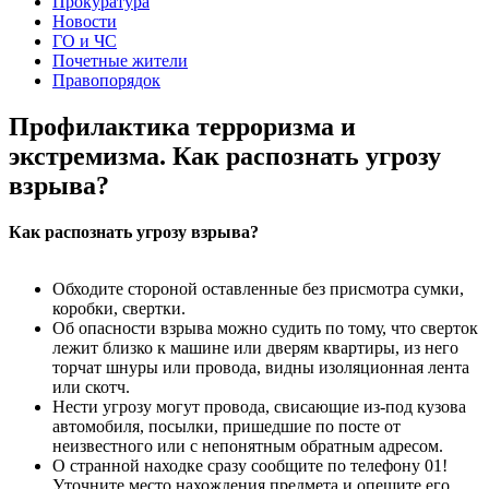
Прокуратура
Новости
ГО и ЧС
Почетные жители
Правопорядок
Профилактика терроризма и
экстремизма. Как распознать угрозу
взрыва?
Как распознать угрозу взрыва?
Обходите стороной оставленные без присмотра сумки,
коробки, свертки.
Об опасности взрыва можно судить по тому, что сверток
лежит близко к машине или дверям квартиры, из него
торчат шнуры или провода, видны изоляционная лента
или скотч.
Нести угрозу могут провода, свисающие из-под кузова
автомобиля, посылки, пришедшие по посте от
неизвестного или с непонятным обратным адресом.
О странной находке сразу сообщите по телефону 01!
Уточните место нахождения предмета и опешите его,