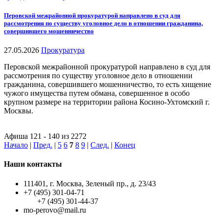
Перовской межрайонной прокуратурой направлено в суд для
рассмотрения по существу уголовное дело в отношении гражданина,
совершившего мошенничество
27.05.2026
Прокуратура
Перовской межрайонной прокуратурой направлено в суд для
рассмотрения по существу уголовное дело в отношении
гражданина, совершившего мошенничество, то есть хищение
чужого имущества путем обмана, совершенное в особо
крупном размере на территории района Косино-Ухтомский г.
Москвы.
Афиша 121 - 140 из 2272
Начало
|
Пред.
|
5
6
7
8
9
|
След.
|
Конец
Наши контакты
111401, г. Москва, Зеленый пр., д. 23/43
+7 (495) 301-04-71
+7 (495) 301-44-37
mo-perovo@mail.ru