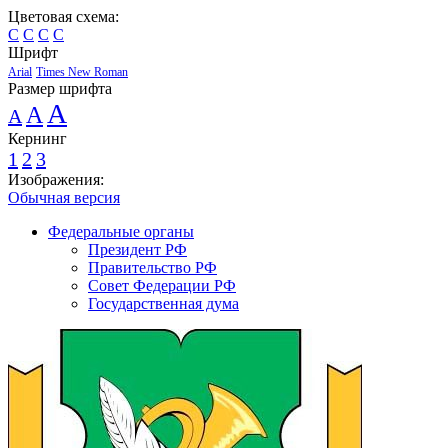
Цветовая схема:
C
C
C
C
Шрифт
Arial
Times New Roman
Размер шрифта
A
A
A
Кернинг
1
2
3
Изображения:
Обычная версия
Федеральные органы
Президент РФ
Правительство РФ
Совет Федерации РФ
Государственная дума