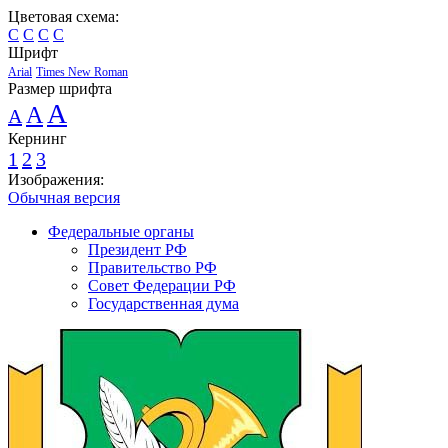
Цветовая схема:
C
C
C
C
Шрифт
Arial
Times New Roman
Размер шрифта
A
A
A
Кернинг
1
2
3
Изображения:
Обычная версия
Федеральные органы
Президент РФ
Правительство РФ
Совет Федерации РФ
Государственная дума