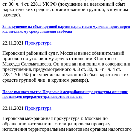
ст. 30, ч. 4 ст. 228.1 УК РФ (покушение на незаконный сбыт
наркотических средств, организованной группой, в крупном
размере).
За покушение на сбыт крупной партии наркотиков мужчина приговорен
к длительному сроку лишения свободы
22.11.2021
Прокуратура
Перовский районный суд г. Москвы вынес обвинительный
приговор по уголовному делу в отношении 31-летнего
Максуда Саломатшоева. Он признан виновным в совершении
преступления, предусмотренного ч. 3 ст. 30, п. «г» ч. 4 ст.
228.1 УК РФ (покушение на незаконный сбыт наркотических
средств группой лиц, в крупном размере).
После вмешательства Перовской межрайонной прокуратуры женщине
произведен перерасчет транспортного налога
22.11.2021
Прокуратура
Перовская межрайонная прокуратура г. Москвы по
обращению жительницы столицы провела проверку
исполнения территориальным налоговым органом налогового