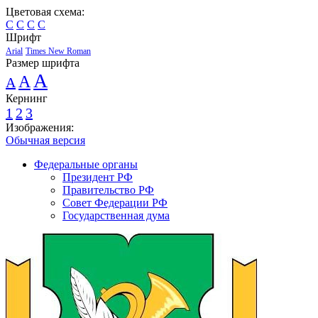
Цветовая схема:
C
C
C
C
Шрифт
Arial
Times New Roman
Размер шрифта
A
A
A
Кернинг
1
2
3
Изображения:
Обычная версия
Федеральные органы
Президент РФ
Правительство РФ
Совет Федерации РФ
Государственная дума