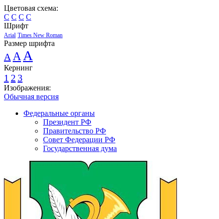
Цветовая схема:
C
C
C
C
Шрифт
Arial
Times New Roman
Размер шрифта
A
A
A
Кернинг
1
2
3
Изображения:
Обычная версия
Федеральные органы
Президент РФ
Правительство РФ
Совет Федерации РФ
Государственная дума