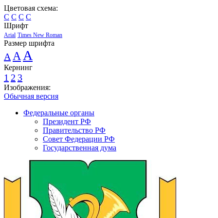
Цветовая схема:
C
C
C
C
Шрифт
Arial
Times New Roman
Размер шрифта
A
A
A
Кернинг
1
2
3
Изображения:
Обычная версия
Федеральные органы
Президент РФ
Правительство РФ
Совет Федерации РФ
Государственная дума