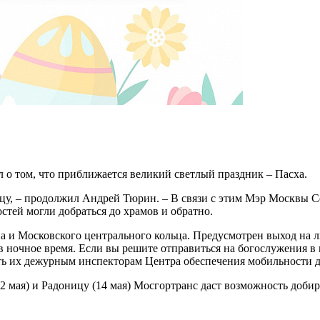
о том, что приближается великий светлый праздник – Пасха.
у, – продолжил Андрей Тюрин. – В связи с этим Мэр Москвы С
остей могли добраться до храмов и обратно.
ена и Московского центрального кольца. Предусмотрен выход на 
у в ночное время. Если вы решите отправиться на богослужения
ать их дежурным инспекторам Центра обеспечения мобильности 
12 мая) и Радоницу (14 мая) Мосгортранс даст возможность доб