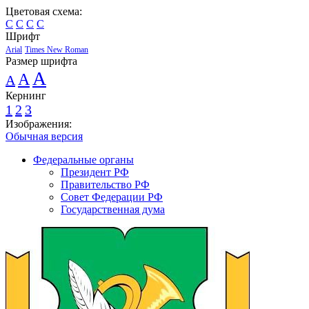
Цветовая схема:
C
C
C
C
Шрифт
Arial
Times New Roman
Размер шрифта
A
A
A
Кернинг
1
2
3
Изображения:
Обычная версия
Федеральные органы
Президент РФ
Правительство РФ
Совет Федерации РФ
Государственная дума