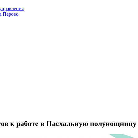
оуправления
а Перово
тов к работе в Пасхальную полунощницу