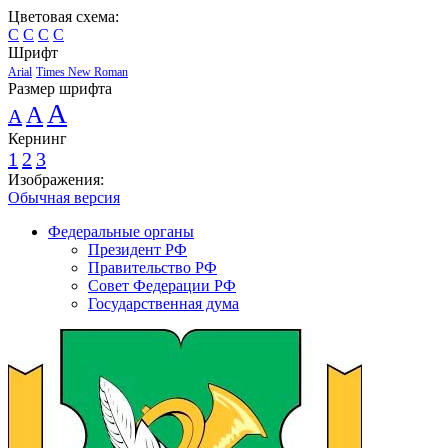
Цветовая схема:
C
C
C
C
Шрифт
Arial
Times New Roman
Размер шрифта
A
A
A
Кернинг
1
2
3
Изображения:
Обычная версия
Федеральные органы
Президент РФ
Правительство РФ
Совет Федерации РФ
Государственная дума