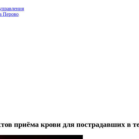
оуправления
а Перово
тов приёма крови для пострадавших в т