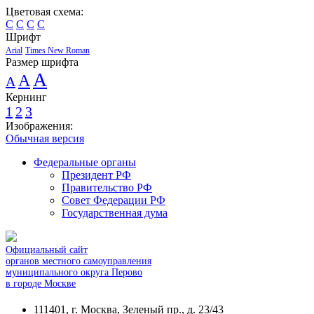
Цветовая схема:
C
C
C
C
Шрифт
Arial
Times New Roman
Размер шрифта
A
A
A
Кернинг
1
2
3
Изображения:
Обычная версия
Федеральные органы
Президент РФ
Правительство РФ
Совет Федерации РФ
Государственная дума
Официальный сайт
органов местного самоуправления
муниципального округа Перово
в городе Москве
111401, г. Москва, Зеленый пр., д. 23/43