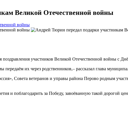
икам Великой Отечественной войны
 поздравления участников Великой Отечественной войны с Дн
 мы передаём их через родственников,– рассказал глава муници
оссия», Совета ветеранов и управы района Перово родным учас
етия и поблагодарить за Победу, завоёванную такой дорогой це