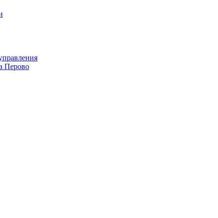
и
оуправления
а Перово