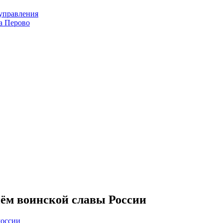
оуправления
а Перово
нём воинской славы России