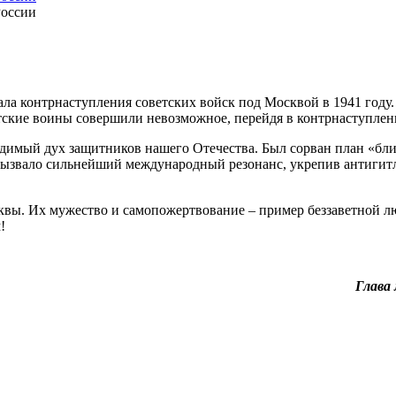
ала контрнаступления советских войск под Москвой в 1941 году.
тские воины совершили невозможное, перейдя в контрнаступлен
едимый дух защитников нашего Отечества. Был сорван план «бли
о вызвало сильнейший международный резонанс, укрепив антиги
вы. Их мужество и самопожертвование – пример беззаветной лю
!
Глава