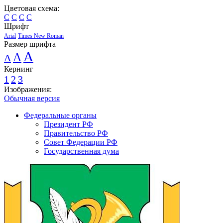
Цветовая схема:
C
C
C
C
Шрифт
Arial
Times New Roman
Размер шрифта
A
A
A
Кернинг
1
2
3
Изображения:
Обычная версия
Федеральные органы
Президент РФ
Правительство РФ
Совет Федерации РФ
Государственная дума