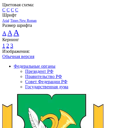
Цветовая схема:
C
C
C
C
Шрифт
Arial
Times New Roman
Размер шрифта
A
A
A
Кернинг
1
2
3
Изображения:
Обычная версия
Федеральные органы
Президент РФ
Правительство РФ
Совет Федерации РФ
Государственная дума