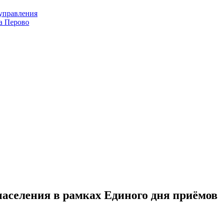
оуправления
а Перово
аселения в рамках Единого дня приёмов