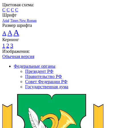
Цветовая схема:
C
C
C
C
Шрифт
Arial
Times New Roman
Размер шрифта
A
A
A
Кернинг
1
2
3
Изображения:
Обычная версия
Федеральные органы
Президент РФ
Правительство РФ
Совет Федерации РФ
Государственная дума