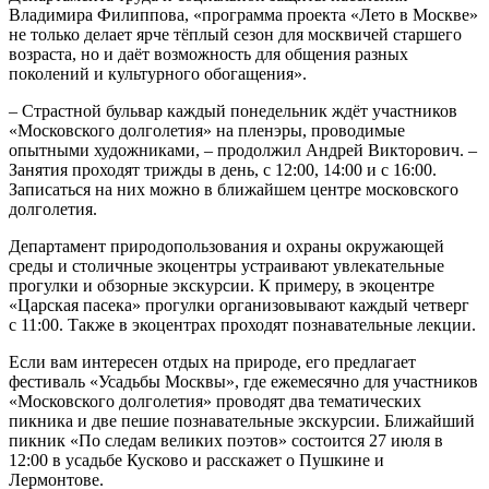
Владимира Филиппова, «программа проекта «Лето в Москве»
не только делает ярче тёплый сезон для москвичей старшего
возраста, но и даёт возможность для общения разных
поколений и культурного обогащения».
– Страстной бульвар каждый понедельник ждёт участников
«Московского долголетия» на пленэры, проводимые
опытными художниками, – продолжил Андрей Викторович. –
Занятия проходят трижды в день, с 12:00, 14:00 и с 16:00.
Записаться на них можно в ближайшем центре московского
долголетия.
Департамент природопользования и охраны окружающей
среды и столичные экоцентры устраивают увлекательные
прогулки и обзорные экскурсии. К примеру, в экоцентре
«Царская пасека» прогулки организовывают каждый четверг
с 11:00. Также в экоцентрах проходят познавательные лекции.
Если вам интересен отдых на природе, его предлагает
фестиваль «Усадьбы Москвы», где ежемесячно для участников
«Московского долголетия» проводят два тематических
пикника и две пешие познавательные экскурсии. Ближайший
пикник «По следам великих поэтов» состоится 27 июля в
12:00 в усадьбе Кусково и расскажет о Пушкине и
Лермонтове.