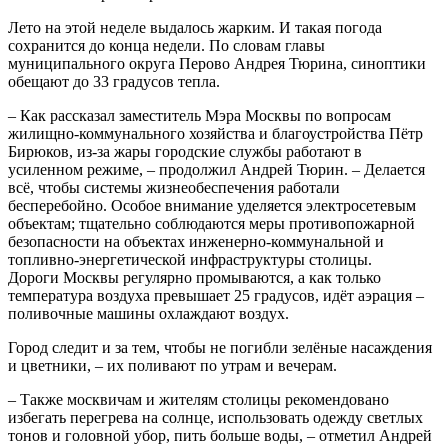
Лето на этой неделе выдалось жарким. И такая погода
сохранится до конца недели. По словам главы
муниципального округа Перово Андрея Тюрина, синоптики
обещают до 33 градусов тепла.
– Как рассказал заместитель Мэра Москвы по вопросам
жилищно-коммунального хозяйства и благоустройства Пётр
Бирюков, из-за жары городские службы работают в
усиленном режиме, – продолжил Андрей Тюрин. – Делается
всё, чтобы системы жизнеобеспечения работали
бесперебойно. Особое внимание уделяется электросетевым
объектам; тщательно соблюдаются меры противопожарной
безопасности на объектах инженерно-коммунальной и
топливно-энергетической инфраструктуры столицы.
Дороги Москвы регулярно промываются, а как только
температура воздуха превышает 25 градусов, идёт аэрация –
поливочные машины охлаждают воздух.
Город следит и за тем, чтобы не погибли зелёные насаждения
и цветники, – их поливают по утрам и вечерам.
– Также москвичам и жителям столицы рекомендовано
избегать перегрева на солнце, использовать одежду светлых
тонов и головной убор, пить больше воды, – отметил Андрей