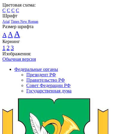
Цветовая схема:
C
C
C
C
Шрифт
Arial
Times New Roman
Размер шрифта
A
A
A
Кернинг
1
2
3
Изображения:
Обычная версия
Федеральные органы
Президент РФ
Правительство РФ
Совет Федерации РФ
Государственная дума