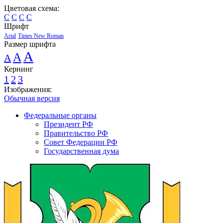
Цветовая схема:
C
C
C
C
Шрифт
Arial
Times New Roman
Размер шрифта
A
A
A
Кернинг
1
2
3
Изображения:
Обычная версия
Федеральные органы
Президент РФ
Правительство РФ
Совет Федерации РФ
Государственная дума