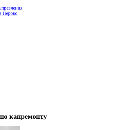
оуправления
а Перово
 по капремонту