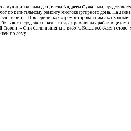
о с муниципальным депутатом Андреем Сучковым, представите
бот по капитальному ремонту многоквартирного дома. На данны
ндрей Тюрин. – Проверили, как отремонтирован цоколь, входные
небольшие недоделки в разных видах ремонтных работ, в целом 
Тюрин. – Они были приняты в работу. Когда всё будет готово,
ршей по дому.