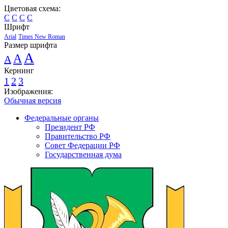
Цветовая схема:
C
C
C
C
Шрифт
Arial
Times New Roman
Размер шрифта
A
A
A
Кернинг
1
2
3
Изображения:
Обычная версия
Федеральные органы
Президент РФ
Правительство РФ
Совет Федерации РФ
Государственная дума