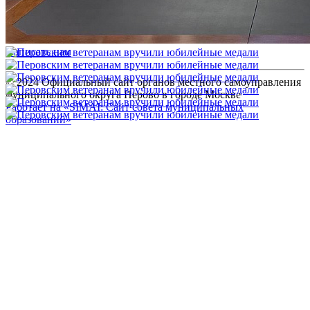
Если у вас есть вопросы, задайте их через специальную форму
Написать нам
© 2024 Официальный сайт органов местного самоуправления
муниципального округа Перово в городе Москве
Работает на «SIMAI: Сайт совета муниципальных
образований»