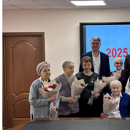
111401, г. Москва, Зеленый пр., д. 23/43
+7 (495) 301-04-71
+7 (495) 301-44-37
mo-perovo@mail.ru
Нашли ошибку? Сообщите нам!
Выделите и нажмите Ctr+Enter
Разделы
Главная
О совете
Новости
Деятельность
Документы
Контакты
Карта сайта
Следуйте за нами
Обратная связь