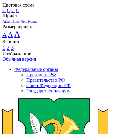
Цветовая схема:
C
C
C
C
Шрифт
Arial
Times New Roman
Размер шрифта
A
A
A
Кернинг
1
2
3
Изображения:
Обычная версия
Федеральные органы
Президент РФ
Правительство РФ
Совет Федерации РФ
Государственная дума