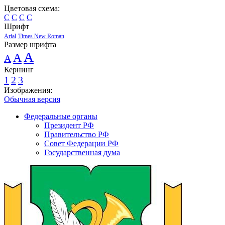
Цветовая схема:
C
C
C
C
Шрифт
Arial
Times New Roman
Размер шрифта
A
A
A
Кернинг
1
2
3
Изображения:
Обычная версия
Федеральные органы
Президент РФ
Правительство РФ
Совет Федерации РФ
Государственная дума