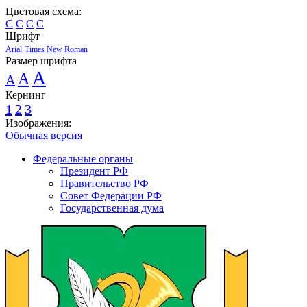
Цветовая схема:
C
C
C
C
Шрифт
Arial
Times New Roman
Размер шрифта
A
A
A
Кернинг
1
2
3
Изображения:
Обычная версия
Федеральные органы
Президент РФ
Правительство РФ
Совет Федерации РФ
Государственная дума