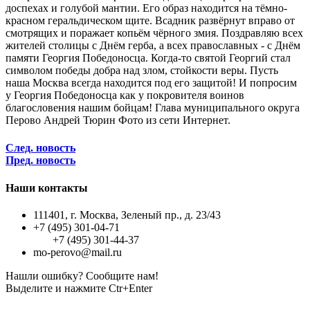
доспехах и голубой мантии. Его образ находится на тёмно-
красном геральдическом щите. Всадник развёрнут вправо от
смотрящих и поражает копьём чёрного змия. Поздравляю всех
жителей столицы с Днём герба, а всех православных - с Днём
памяти Георгия Победоносца. Когда-то святой Георгий стал
символом победы добра над злом, стойкости веры. Пусть
наша Москва всегда находится под его защитой! И попросим
у Георгия Победоносца как у покровителя воинов
благословения нашим бойцам! Глава муниципального округа
Перово Андрей Тюрин Фото из сети Интернет.
След. новость
Пред. новость
Наши контакты
111401, г. Москва, Зеленый пр., д. 23/43
+7 (495) 301-04-71
+7 (495) 301-44-37
mo-perovo@mail.ru
Нашли ошибку? Сообщите нам!
Выделите и нажмите Ctr+Enter