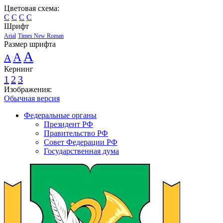
Цветовая схема:
C
C
C
C
Шрифт
Arial
Times New Roman
Размер шрифта
A
A
A
Кернинг
1
2
3
Изображения:
Обычная версия
Федеральные органы
Президент РФ
Правительство РФ
Совет Федерации РФ
Государственная дума