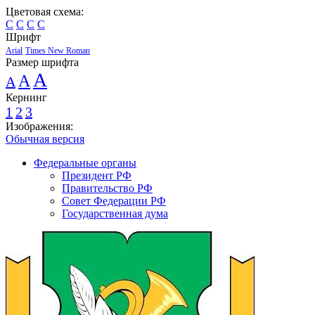
Цветовая схема:
C
C
C
C
Шрифт
Arial
Times New Roman
Размер шрифта
A
A
A
Кернинг
1
2
3
Изображения:
Обычная версия
Федеральные органы
Президент РФ
Правительство РФ
Совет Федерации РФ
Государственная дума