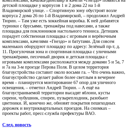
комплексами, качалка-динозавр и качели «Гнездо» появятся на
детской площадке у корпусов 1 и 2 дома 22 на 1-й
Владимирской улице. – Спортивную зону обустроят возле
корпуса 2 дома 26 по 1-й Владимирской, – продолжил Андрей
Тюрин. – Там уже есть хоккейная коробка. К ней добавятся
турники с брусьями, тренажёры под навесами, а также
площадка для поклонников настольного тенниса. Детишек
порадует собственная площадка с игровым и верёвочным
комплексами, качелями «Гнездо» и батутами. Для совсем
маленьких оборудуют площадку по адресу: Зелёный пр-т, д.
11. Прогулочная зона и спортивная площадка с уличными
тренажёрами, песочный дворик и детская площадка с
игровыми комплексами расположатся между домами 5 и 5а, 7
и 7а на 3-м проезде Перова Поля. В целом территория
благоустройства составит около восьми га. – Что очень важно,
благоустройство сделает район более светлым в вечернее
время – планируется монтирование 67 опор для уличного
освещения, – отметил Андрей Тюрин. – А ещё на
благоустраиваемой территории высадят яблони, кусты
сирени, чубушник, спиреи, пузыреплодник, разобьют
цветники. И, конечно же, обновят покрытия пешеходных
дорожек и внутриквартальных проездов. На снимках –
проекты работ, пресс-служба префектуры ВАО.
След. новость