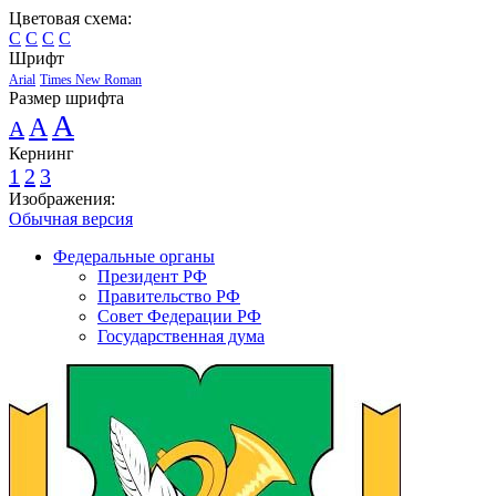
Цветовая схема:
C
C
C
C
Шрифт
Arial
Times New Roman
Размер шрифта
A
A
A
Кернинг
1
2
3
Изображения:
Обычная версия
Федеральные органы
Президент РФ
Правительство РФ
Совет Федерации РФ
Государственная дума