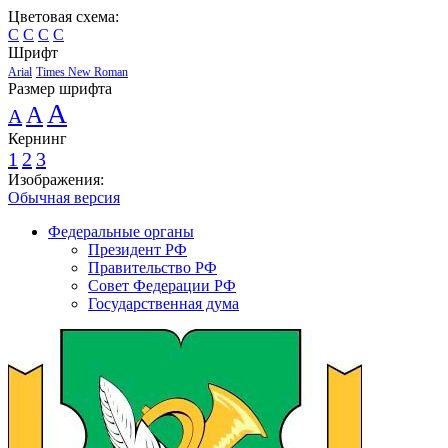
Цветовая схема:
C
C
C
C
Шрифт
Arial
Times New Roman
Размер шрифта
A
A
A
Кернинг
1
2
3
Изображения:
Обычная версия
Федеральные органы
Президент РФ
Правительство РФ
Совет Федерации РФ
Государственная дума