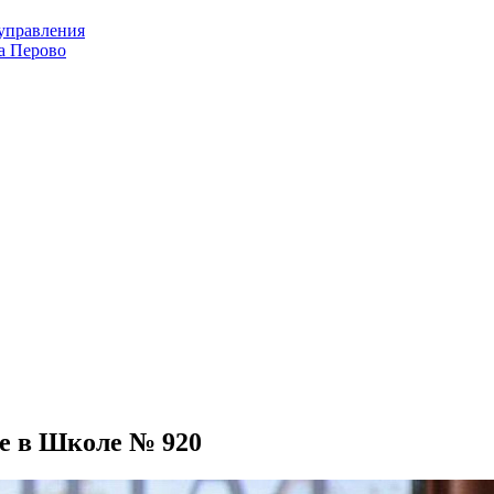
оуправления
а Перово
е в Школе № 920