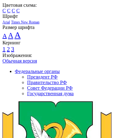
Цветовая схема:
C
C
C
C
Шрифт
Arial
Times New Roman
Размер шрифта
A
A
A
Кернинг
1
2
3
Изображения:
Обычная версия
Федеральные органы
Президент РФ
Правительство РФ
Совет Федерации РФ
Государственная дума