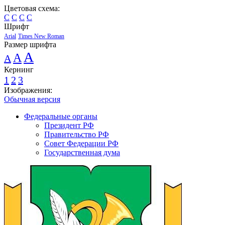
Цветовая схема:
C
C
C
C
Шрифт
Arial
Times New Roman
Размер шрифта
A
A
A
Кернинг
1
2
3
Изображения:
Обычная версия
Федеральные органы
Президент РФ
Правительство РФ
Совет Федерации РФ
Государственная дума