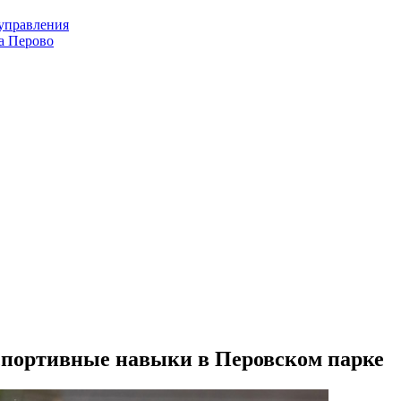
оуправления
а Перово
 спортивные навыки в Перовском парке