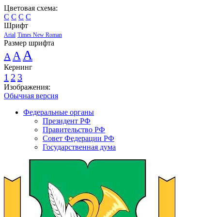
Цветовая схема:
C
C
C
C
Шрифт
Arial
Times New Roman
Размер шрифта
A
A
A
Кернинг
1
2
3
Изображения:
Обычная версия
Федеральные органы
Президент РФ
Правительство РФ
Совет Федерации РФ
Государственная дума