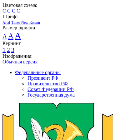
Цветовая схема:
C
C
C
C
Шрифт
Arial
Times New Roman
Размер шрифта
A
A
A
Кернинг
1
2
3
Изображения:
Обычная версия
Федеральные органы
Президент РФ
Правительство РФ
Совет Федерации РФ
Государственная дума