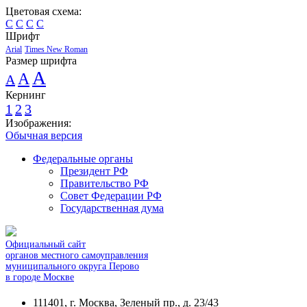
Цветовая схема:
C
C
C
C
Шрифт
Arial
Times New Roman
Размер шрифта
A
A
A
Кернинг
1
2
3
Изображения:
Обычная версия
Федеральные органы
Президент РФ
Правительство РФ
Совет Федерации РФ
Государственная дума
Официальный сайт
органов местного самоуправления
муниципального округа Перово
в городе Москве
111401, г. Москва, Зеленый пр., д. 23/43