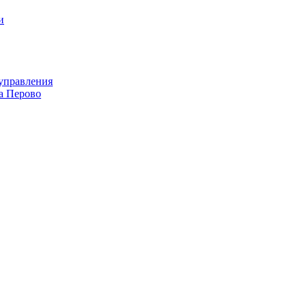
и
оуправления
а Перово