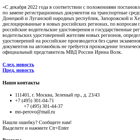
«С декабря 2022 года в соответствии с положениями постано
по замене регистрационных документов на транспортные сред
Донецкой и Луганской народных республик, Запорожской и Хер
дислоцированные в новых российских регионах, по вопросам п
российские водительские удостоверения и государственные ре
водительских удостоверений жителям новых регионов, определе
удостоверений на российские производится без сдачи экзамено
документов на автомобиль не требуется прохождение техниче
официальный представитель МВД России Ирина Волк.
След. новость
Пред. новость
Наши контакты
111401, г. Москва, Зеленый пр., д. 23/43
+7 (495) 301-04-71
+7 (495) 301-44-37
mo-perovo@mail.ru
Нашли ошибку? Сообщите нам!
Выделите и нажмите Ctr+Enter