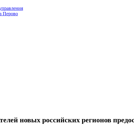
оуправления
а Перово
телей новых российских регионов предо