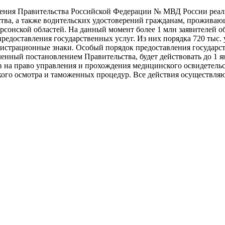
вления Правительства Российской Федерации № МВД России реал
ства, а также водительских удостоверений гражданам, прожива
сонской областей. На данный момент более 1 млн заявителей о
редоставления государственных услуг. Из них порядка 720 тыс
гистрационные знаки. Особый порядок предоставления государс
нный постановлением Правительства, будет действовать до 1 ян
в на право управления и прохождения медицинского освидетельс
ского осмотра и таможенных процедур. Все действия осуществл