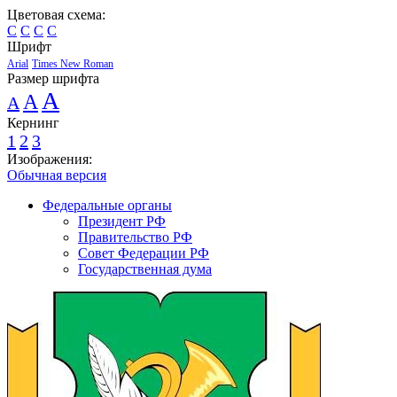
Цветовая схема:
C
C
C
C
Шрифт
Arial
Times New Roman
Размер шрифта
A
A
A
Кернинг
1
2
3
Изображения:
Обычная версия
Федеральные органы
Президент РФ
Правительство РФ
Совет Федерации РФ
Государственная дума