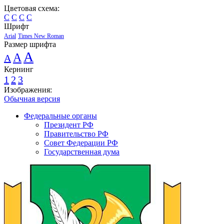
Цветовая схема:
C
C
C
C
Шрифт
Arial
Times New Roman
Размер шрифта
A
A
A
Кернинг
1
2
3
Изображения:
Обычная версия
Федеральные органы
Президент РФ
Правительство РФ
Совет Федерации РФ
Государственная дума