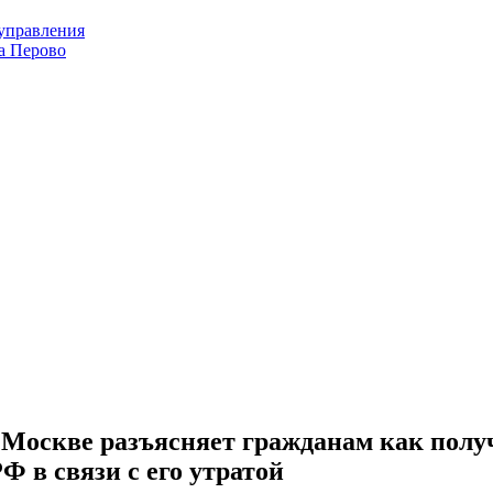
оуправления
а Перово
оскве разъясняет гражданам как получ
 в связи с его утратой