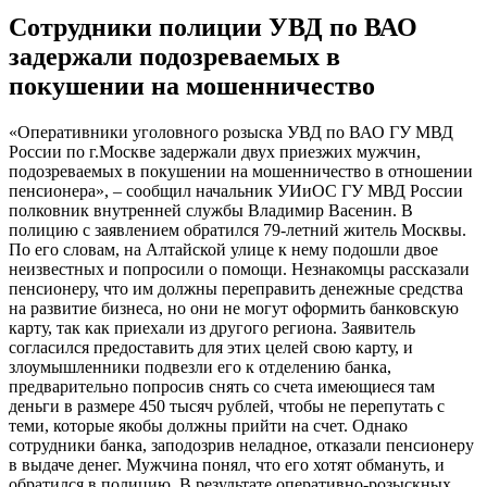
Сотрудники полиции УВД по ВАО
задержали подозреваемых в
покушении на мошенничество
«Оперативники уголовного розыска УВД по ВАО ГУ МВД
России по г.Москве задержали двух приезжих мужчин,
подозреваемых в покушении на мошенничество в отношении
пенсионера», – сообщил начальник УИиОС ГУ МВД России
полковник внутренней службы Владимир Васенин. В
полицию с заявлением обратился 79-летний житель Москвы.
По его словам, на Алтайской улице к нему подошли двое
неизвестных и попросили о помощи. Незнакомцы рассказали
пенсионеру, что им должны переправить денежные средства
на развитие бизнеса, но они не могут оформить банковскую
карту, так как приехали из другого региона. Заявитель
согласился предоставить для этих целей свою карту, и
злоумышленники подвезли его к отделению банка,
предварительно попросив снять со счета имеющиеся там
деньги в размере 450 тысяч рублей, чтобы не перепутать с
теми, которые якобы должны прийти на счет. Однако
сотрудники банка, заподозрив неладное, отказали пенсионеру
в выдаче денег. Мужчина понял, что его хотят обмануть, и
обратился в полицию. В результате оперативно-розыскных