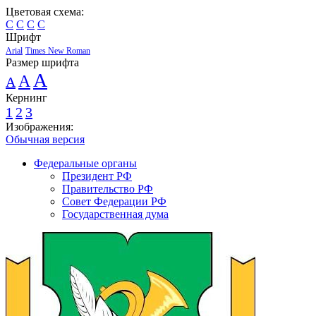
Цветовая схема:
C
C
C
C
Шрифт
Arial
Times New Roman
Размер шрифта
A
A
A
Кернинг
1
2
3
Изображения:
Обычная версия
Федеральные органы
Президент РФ
Правительство РФ
Совет Федерации РФ
Государственная дума