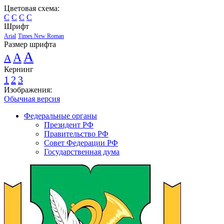
Цветовая схема:
C
C
C
C
Шрифт
Arial
Times New Roman
Размер шрифта
A
A
A
Кернинг
1
2
3
Изображения:
Обычная версия
Федеральные органы
Президент РФ
Правительство РФ
Совет Федерации РФ
Государственная дума