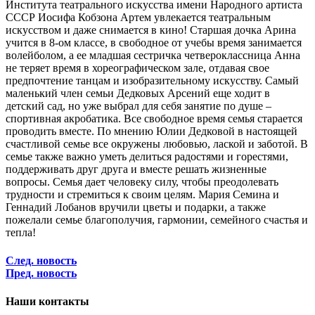
Института театрального искусства имени Народного артиста
СССР Иосифа Кобзона Артем увлекается театральным
искусством и даже снимается в кино! Старшая дочка Арина
учится в 8-ом классе, в свободное от учебы время занимается
волейболом, а ее младшая сестричка четвероклассница Анна
не теряет время в хореографическом зале, отдавая свое
предпочтение танцам и изобразительному искусству. Самый
маленький член семьи Дедковых Арсений еще ходит в
детский сад, но уже выбрал для себя занятие по душе –
спортивная акробатика. Все свободное время семья старается
проводить вместе. По мнению Юлии Дедковой в настоящей
счастливой семье все окружены любовью, лаской и заботой. В
семье также важно уметь делиться радостями и горестями,
поддерживать друг друга и вместе решать жизненные
вопросы. Семья дает человеку силу, чтобы преодолевать
трудности и стремиться к своим целям. Мария Семина и
Геннадий Лобанов вручили цветы и подарки, а также
пожелали семье благополучия, гармонии, семейного счастья и
тепла!
След. новость
Пред. новость
Наши контакты