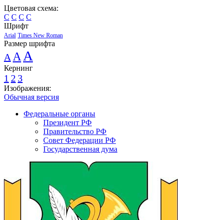
Цветовая схема:
C
C
C
C
Шрифт
Arial
Times New Roman
Размер шрифта
A
A
A
Кернинг
1
2
3
Изображения:
Обычная версия
Федеральные органы
Президент РФ
Правительство РФ
Совет Федерации РФ
Государственная дума