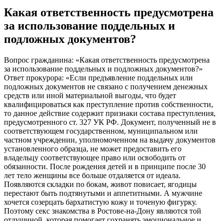
Какая ответственность предусмотрена
за использование поддельных и
подложных документов?
Вопрос гражданина: «Какая ответственность предусмотрена
за использование поддельных и подложных документов?»
Ответ прокурора: «Если предъявление поддельных или
подложных документов не связано с получением денежных
средств или иной материальной выгоды, что будет
квалифицироваться как преступление против собственности,
то данное действие содержит признаки состава преступления,
предусмотренного ст. 327 УК РФ. Документ, полученный не в
соответствующем государственном, муниципальном или
частном учреждении, уполномоченном на выдачу документов
установленного образца, не может предоставить его
владельцу соответствующее право или освободить от
обязанности. После рождения детей и в принципе после 30
лет тело женщины все больше отдаляется от идеала.
Появляются складки по бокам, живот повисает, ягодицы
перестают быть подтянутыми и аппетитными. А мужчине
хочется созерцать бархатистую кожу и точеную фигурку.
Поэтому секс знакомства в Ростове-на-Дону являются той
отдушиной, которая помогает сохранять эмоциональное и