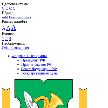
Цветовая схема:
C
C
C
C
Шрифт
Arial
Times New Roman
Размер шрифта
A
A
A
Кернинг
1
2
3
Изображения:
Обычная версия
Федеральные органы
Президент РФ
Правительство РФ
Совет Федерации РФ
Государственная дума