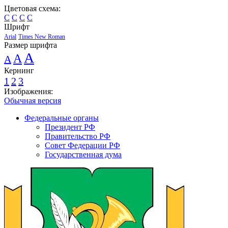
Цветовая схема:
C
C
C
C
Шрифт
Arial
Times New Roman
Размер шрифта
A
A
A
Кернинг
1
2
3
Изображения:
Обычная версия
Федеральные органы
Президент РФ
Правительство РФ
Совет Федерации РФ
Государственная дума