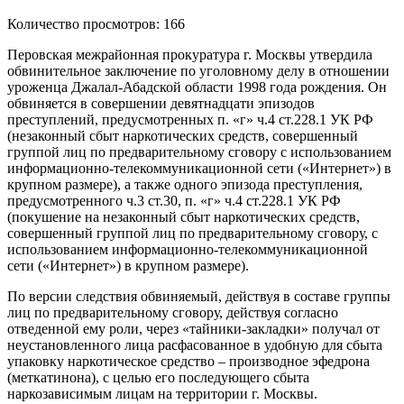
Количество просмотров: 166
Перовская межрайонная прокуратура г. Москвы утвердила
обвинительное заключение по уголовному делу в отношении
уроженца Джалал-Абадской области 1998 года рождения. Он
обвиняется в совершении девятнадцати эпизодов
преступлений, предусмотренных п. «г» ч.4 ст.228.1 УК РФ
(незаконный сбыт наркотических средств, совершенный
группой лиц по предварительному сговору с использованием
информационно-телекоммуникационной сети («Интернет») в
крупном размере), а также одного эпизода преступления,
предусмотренного ч.3 ст.30, п. «г» ч.4 ст.228.1 УК РФ
(покушение на незаконный сбыт наркотических средств,
совершенный группой лиц по предварительному сговору, с
использованием информационно-телекоммуникационной
сети («Интернет») в крупном размере).
По версии следствия обвиняемый, действуя в составе группы
лиц по предварительному сговору, действуя согласно
отведенной ему роли, через «тайники-закладки» получал от
неустановленного лица расфасованное в удобную для сбыта
упаковку наркотическое средство – производное эфедрона
(меткатинона), с целью его последующего сбыта
наркозависимым лицам на территории г. Москвы.