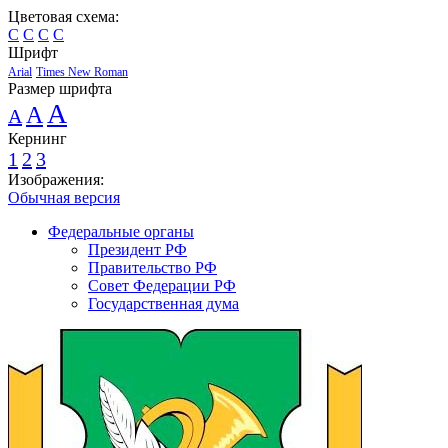
Цветовая схема:
C
C
C
C
Шрифт
Arial
Times New Roman
Размер шрифта
A
A
A
Кернинг
1
2
3
Изображения:
Обычная версия
Федеральные органы
Президент РФ
Правительство РФ
Совет Федерации РФ
Государственная дума