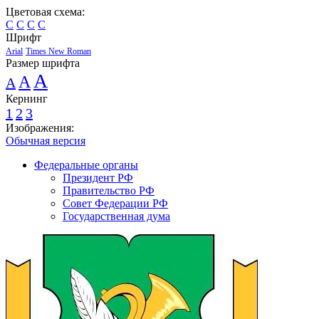
Цветовая схема:
C
C
C
C
Шрифт
Arial
Times New Roman
Размер шрифта
A
A
A
Кернинг
1
2
3
Изображения:
Обычная версия
Федеральные органы
Президент РФ
Правительство РФ
Совет Федерации РФ
Государственная дума